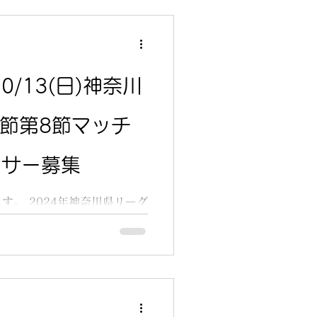
部リーグ第9節マッチDAY個...
10/13(日)神奈川
7節第8節マッチ
ンサー募集
す。 2024年神奈川県リーグ
 会場は 第7節横須賀北体育
奈川県1部リーグ優勝/関東リ
ィース選手たちを会場にきて
...