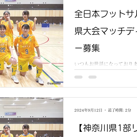
全日本フットサ
県大会マッチデ
ー募集
いつもお世話になっておりま
ル選手権神奈川県大会のお知
体育館となります！ 全日本
勝/関東大会向けて戦うレデ
応援して頂けると嬉しいです😄
2024年9月12日
読了時間: 2分
【神奈川県1部