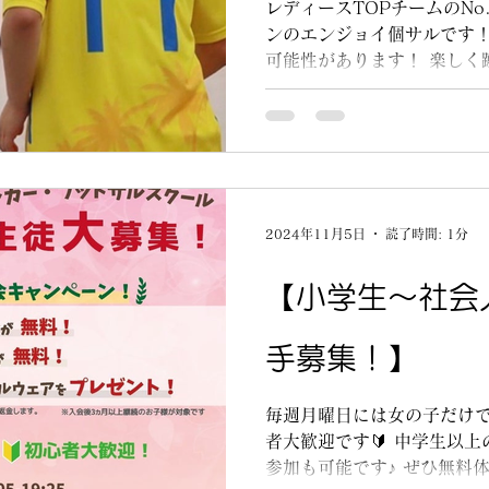
レディースTOPチームのNo
ンのエンジョイ個サルです！
可能性があります！ 楽しく
す⚽️ ※中学生以上が参加可
け、ゴール設置、ビブスな
行うので...
2024年11月5日
読了時間: 1分
【小学生〜社会
手募集！】
毎週月曜日には女の子だけで
者大歓迎です🔰 中学生以
参加も可能です♪ ぜひ無料