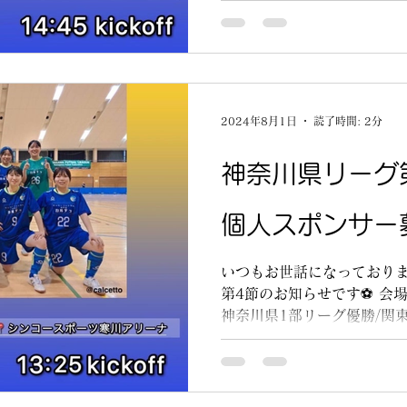
です😄...
2024年8月1日
読了時間: 2分
神奈川県リーグ
個人スポンサー
いつもお世話になっておりま
第4節のお知らせです⚽ 会
神奈川県1部リーグ優勝/関
ディース選手たちを会場に
です😄...