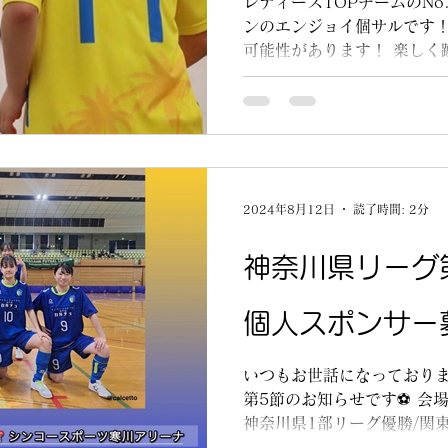
レディースTOPチームのNo
ンのエンジョイ個サルです！
可能性があります！ 楽しく
す⚽️ ※中学生以上が参加可
け、ゴール設置、ビブスな
行うので...
2024年8月12日
読了時間: 2分
神奈川県リーグ
個人スポンサー
いつもお世話になっておりま
第5節のお知らせです⚽ 会
神奈川県1部リーグ優勝/関
ディース選手たちを会場に