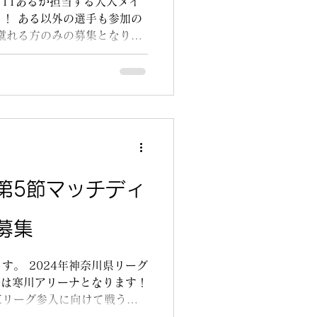
.11あるが担当する大人メイ
！ ある以外の選手も参加の
蹴れる方のみの募集となりま
能（小6は応相談） チーム分
どの用意はカルチェット側で
第5節マッチディ
募集
す。 2024年神奈川県リーグ
場は寒川アリーナとなります！
東リーグ参入に向けて戦うレ
きて応援して頂けると嬉しい