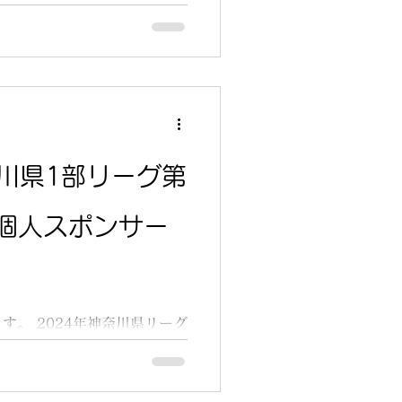
神奈川県1部リーグ第
Y個人スポンサー
す。 2024年神奈川県リーグ
は 第9節伊勢原体育館 神奈
ーグ参入に向けて戦うレディ
応援して頂けると嬉しいです