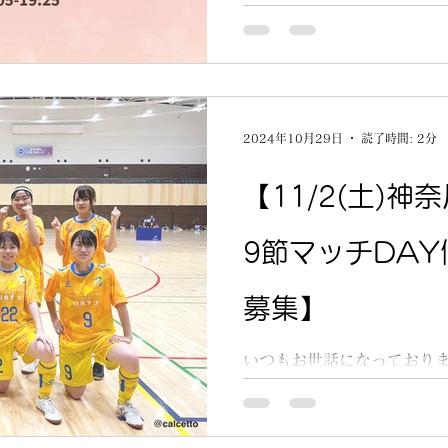
2024年10月29日
読了時間: 2分
【11/2(土)
9節マッチDA
募集】
いつもお世話になっておりま
第9節のお知らせです⚽ 会場
川県1部リーグ優勝/関東リ
ース選手たちを会場にきて