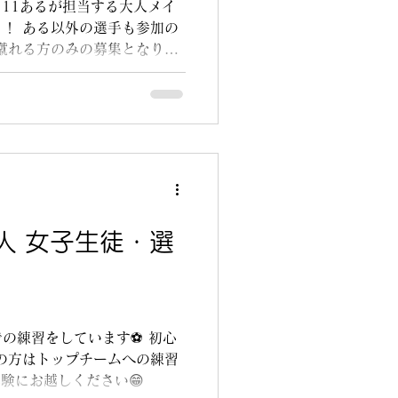
.11あるが担当する大人メイ
！ ある以外の選手も参加の
蹴れる方のみの募集となりま
能（小6は応相談） チーム分
どの用意はカルチェット側で
人 女子生徒・選
の練習をしています⚽️ 初心
上の方はトップチームへの練習
体験にお越しください😁