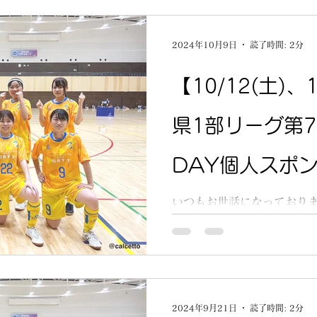
😄 【11/2(土)神奈川県1
2024年10月9日
読了時間: 2分
【10/12(土)、
県1部リーグ第
DAY個人スポ
いつもお世話になっておりま
第7、第8節のお知らせです⚽
館 第8節秦野総合体育館 神
ーグ参入に向けて戦うレデ
応援して頂けると嬉しいです😄
2024年9月21日
読了時間: 2分