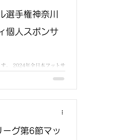
ル選手権神奈川
ィ個人スポンサ
す。 2024年全日本フットサ
らせです⚽ 会場は秦野総合
フットサル選手権神奈川県優
ィース選手たちを会場にきて
...
リーグ第6節マッ