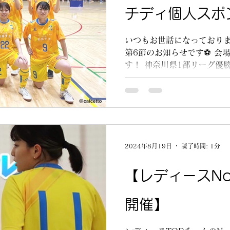
チディ個人スポ
いつもお世話になっておりま
第6節のお知らせです⚽ 会
す！ 神奈川県1部リーグ優
うレディース選手たちを会
しいです😄...
2024年8月19日
読了時間: 1分
【レディースNo
開催】