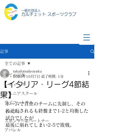
一般社団法人
カルチェット スポーツクラブ
記事
全ての記事
takafutsalyoyaku
全ての記事
2023年10月7日
読了時間: 1分
【イタリア・リーグ4節結
レディース
果】
ジュニアスクール
男子フットサル
ホームで首位のチームに先制し、その
後逆転されるも終盤まで1-2と均衡した
イベント
試合でしたが
スポンサー&パートナー
最後に崩れてしまい2-5で敗戦。
アパレル