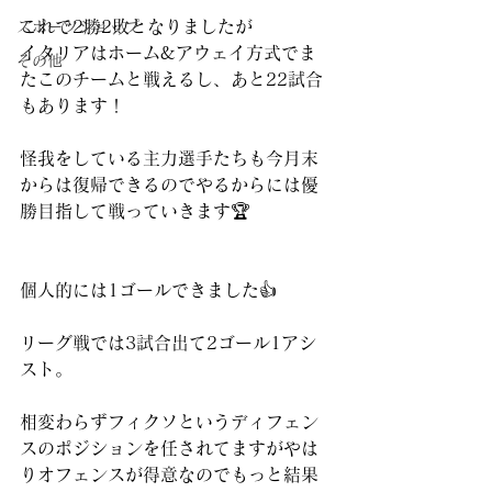
これで2勝2敗となりましたが
スポーツショップ
イタリアはホーム&アウェイ方式でま
その他
たこのチームと戦えるし、あと22試合
もあります！
怪我をしている主力選手たちも今月末
からは復帰できるのでやるからには優
勝目指して戦っていきます🏆
個人的には1ゴールできました👍
リーグ戦では3試合出て2ゴール1アシ
スト。
相変わらずフィクソというディフェン
スのポジションを任されてますがやは
りオフェンスが得意なのでもっと結果