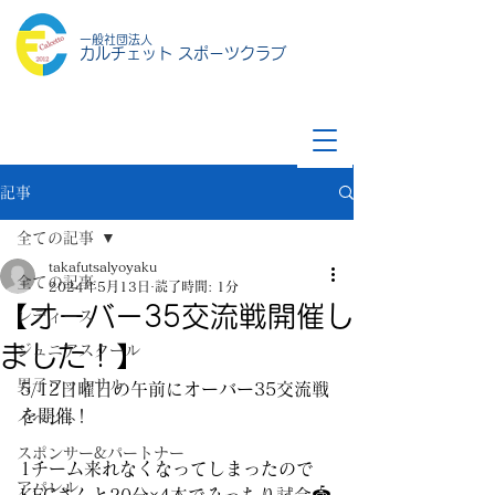
一般社団法人
カルチェット スポーツクラブ
記事
全ての記事
takafutsalyoyaku
全ての記事
2024年5月13日
読了時間: 1分
【オーバー35交流戦開催し
レディース
ました！】
ジュニアスクール
男子フットサル
5/12日曜日の午前にオーバー35交流戦
を開催！
イベント
スポンサー&パートナー
1チーム来れなくなってしまったので
アパレル