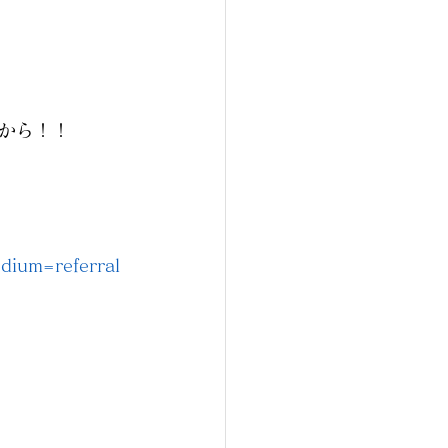
から！！
dium=referral