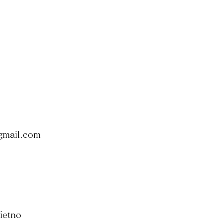
gmail.com
ietno