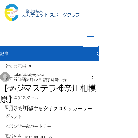
一般社団法人
カルチェット スポーツクラブ
記事
全ての記事
takafutsalyoyaku
全ての記事
2021年8月12日
読了時間: 2分
【ノジマステラ神奈川相模
レディース
原】
ジュニアスクール
男子フットサル
9月から開幕する女子プロサッカーリー
グ。
イベント
スポンサー&パートナー
アパレル