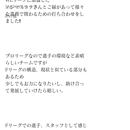
WEリーグに加盟した
ノジマステラさんとご縁があって様々
スポーツショップ
な業務で関わるための打ち合わせをし
その他
ました❗️
プロリーグなので選手の環境など素晴
らしいチームですが
Fリーグの構造、現状と似ている部分も
あるため
少しでもお力になりたいし、助け合っ
て発展していけたら嬉しい。
Fリーグでの選手、スタッフとして感じ