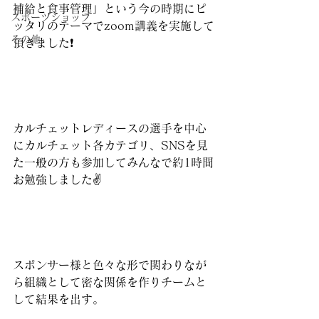
補給と食事管理」という今の時期にピ
スポーツショップ
ッタリのテーマでzoom講義を実施して
その他
頂きました❗️
カルチェットレディースの選手を中心
にカルチェット各カテゴリ、SNSを見
た一般の方も参加してみんなで約1時間
お勉強しました✌️
スポンサー様と色々な形で関わりなが
ら組織として密な関係を作りチームと
して結果を出す。