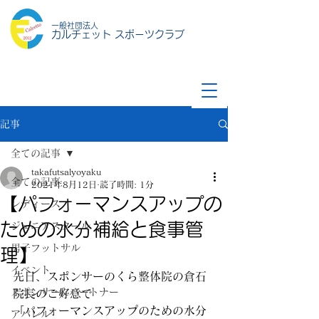
一般社団法人
カルチェット スポーツクラブ
記事
全ての記事
takafutsalyoyaku
全ての記事
2021年8月12日
読了時間: 1分
【パフォーマンスアップの
レディース
ための水分補給と食事管
ジュニアスクール
男子フットサル
理】
イベント
先日、スポンサーのくら整体院の倉石
スポンサー&パートナー
院長のご好意で
「パフォーマンスアップのための水分
アパレル