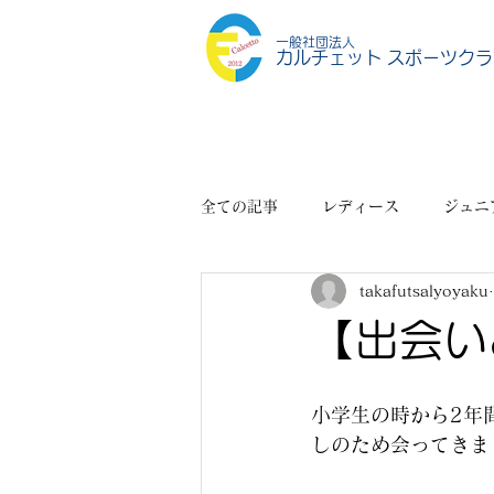
一般社団法人
カルチェット スポーツクラ
全ての記事
レディース
ジュニ
takafutsalyoyaku
スポーツショップ
その他
【出会い
小学生の時から2年
しのため会ってきま