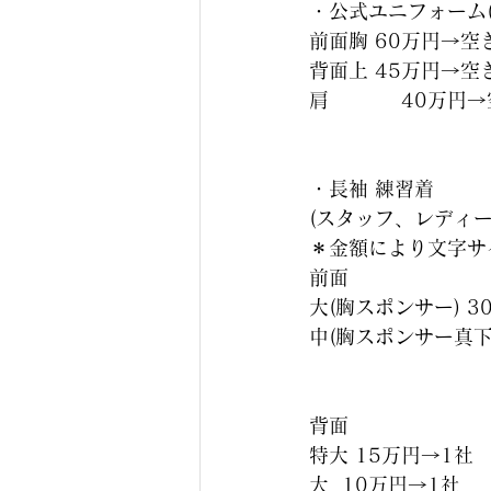
・公式ユニフォーム
前面胸 60万円→空
背面上 45万円→空
肩           40
・長袖 練習着
(スタッフ、レディ
＊金額により文字サ
前面
大(胸スポンサー) 3
中(胸スポンサー真下
背面
特大 15万円→1社
大  10万円→1社