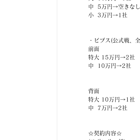
中  5万円→空きな
小  3万円→1社
・ビブス(公式戦、
前面 
特大 15万円→2社
中  10万円→2社
背面 
特大 10万円→1社
中  7万円→2社
☆契約内容☆