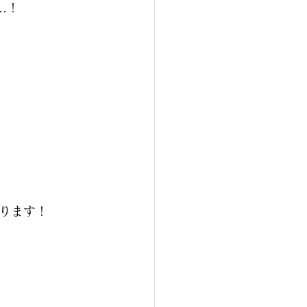
…！
ります！