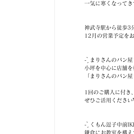
一気に寒くなってき
神武寺駅から徒歩3
12月の営業予定を
- ̗̀ まりさんのパン屋さん‪
小坪を中心に店舗を
「まりさんのパン屋
1回のご購入に付き
ぜひご活用ください
‪- ̗̀ くもん逗子中前IKE
鎌倉にお教室を構え