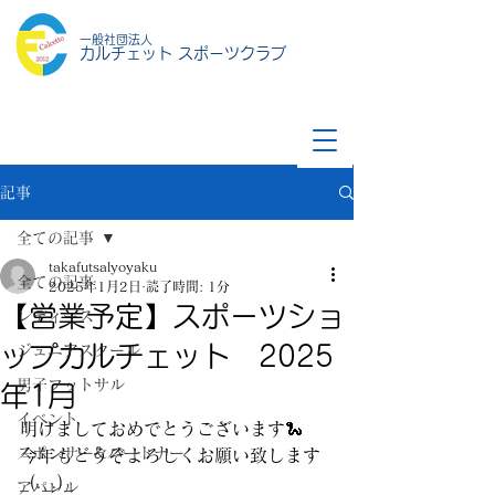
一般社団法人
カルチェット スポーツクラブ
記事
全ての記事
takafutsalyoyaku
全ての記事
2025年1月2日
読了時間: 1分
【営業予定】スポーツショ
レディース
ップカルチェット 2025
ジュニアスクール
男子フットサル
年1月
イベント
明けましておめでとうございます🐍
スポンサー&パートナー
今年もどうぞよろしくお願い致します
_(._.)_
アパレル