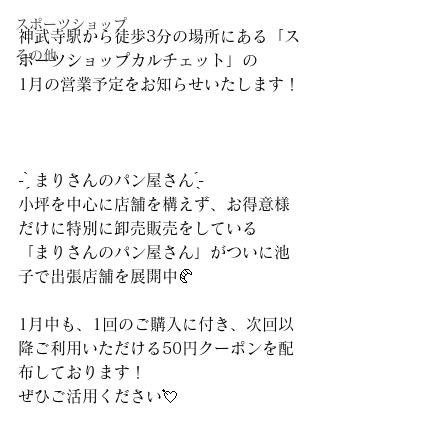
スポーツショップ
神武寺駅から徒歩3分の場所にある「ス
その他
ポーツショップカルチェット」の
1月の営業予定をお知らせいたします！
- ̗̀ まりさんのパン屋さん‪ ̖́-‬
小坪を中心に店舗を構えず、お得意様
だけに特別に卸売販売をしている
「まりさんのパン屋さん」がついに池
子で出張店舗を展開中🥐
1月中も、1回のご購入に付き、次回以
降ご利用いただける50円クーポンを配
布しております！
ぜひご活用ください💘