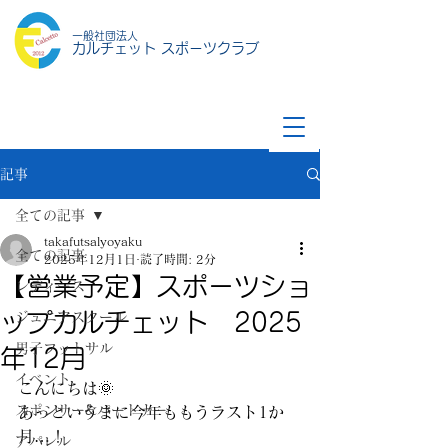
一般社団法人
カルチェット スポーツクラブ
記事
全ての記事
takafutsalyoyaku
全ての記事
2025年12月1日
読了時間: 2分
【営業予定】スポーツショ
レディース
ップカルチェット 2025
ジュニアスクール
男子フットサル
年12月
イベント
こんにちは🌞
スポンサー&パートナー
あっというまに今年ももうラスト1か
月…！
アパレル