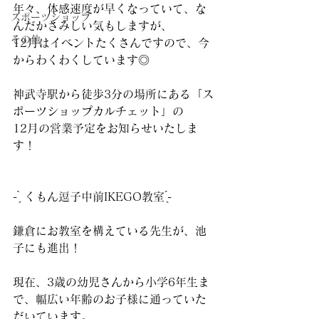
年々、体感速度が早くなっていて、な
スポーツショップ
んだかさみしい気もしますが、
その他
12月はイベントたくさんですので、今
からわくわくしています◎
神武寺駅から徒歩3分の場所にある「ス
ポーツショップカルチェット」の
12月の営業予定をお知らせいたしま
す！
‪- ̗̀ くもん逗子中前IKEGO教室 ̖́-‬
鎌倉にお教室を構えている先生が、池
子にも進出！
現在、3歳の幼児さんから小学6年生ま
で、幅広い年齢のお子様に通っていた
だいています。