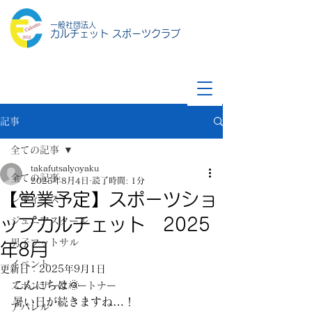
一般社団法人
カルチェット スポーツクラブ
記事
全ての記事
takafutsalyoyaku
全ての記事
2025年8月4日
読了時間: 1分
【営業予定】スポーツショ
レディース
ップカルチェット 2025
ジュニアスクール
男子フットサル
年8月
イベント
更新日：
2025年9月1日
こんにちは🌞
スポンサー&パートナー
暑い日が続きますね…！
アパレル