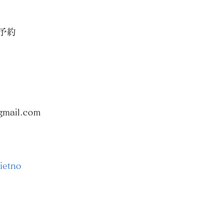
予約
gmail.com
ietno