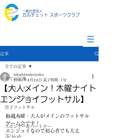
一般社団法人
カルチェット スポーツクラブ
記事
全ての記事
takafutsalyoyaku
全ての記事
2021年4月24日
読了時間: 1分
【大人メイン！木曜ナイト
レディース
エンジョイフットサル】
ジュニアスクール
男子フットサル
毎週木曜・大人がメインのフットサル
イベント
ゲーム会です！
スポンサー&パートナー
エンジョイなので初心者でも大丈
アパレル