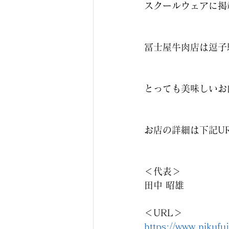
スクールウェアに掲
冨士屋牛肉店は逗子
とっても美味しいお
お店の詳細は下記U
＜代表＞
田中 昭雄
＜URL＞
https://www.nikufu