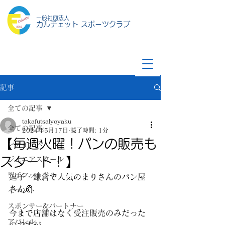
一般社団法人
カルチェット スポーツクラブ
記事
全ての記事
takafutsalyoyaku
全ての記事
2024年5月17日
読了時間: 1分
【毎週火曜！パンの販売も
レディース
スタート！】
ジュニアスクール
男子フットサル
逗子・鎌倉で人気のまりさんのパン屋
さん🥐
イベント
スポンサー&パートナー
今まで店舗はなく受注販売のみだった
アパレル