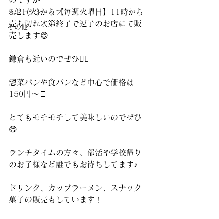
のですが
5/21(火)から【毎週火曜日】11時から
スポーツショップ
売り切れ次第終了で逗子のお店にて販
その他
売します😊
鎌倉も近いのでぜひ🙇‍♂️
惣菜パンや食パンなど中心で価格は
150円〜🍞
とてもモチモチして美味しいのでぜひ
😋
ランチタイムの方々、部活や学校帰り
のお子様など誰でもお待ちしてます♪
ドリンク、カップラーメン、スナック
菓子の販売もしています！