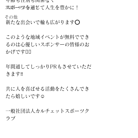
年齢も性別も関係なく
スポーツを通して人生を豊かに！
スポーツショップ
その他
新たな出会いで輪も広がります⭕️
このような地域イベントが無料ででき
るのは心優しいスポンサーの皆様のお
かげです🙇‍♂️
年間通してしっかりPRもさせていただ
きます‼️
共に人を喜ばせる活動をたくさんでき
たら嬉しいです☺️
一般社団法人カルチェットスポーツク
ラブ