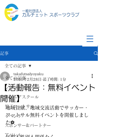
一般社団法人
カルチェット スポーツクラブ
記事
全ての記事
takafutsalyoyaku
全ての記事
2025年2月28日
読了時間: 1分
【活動報告：無料イベント
レディース
開催】
ジュニアスクール
男子フットサル
地域貢献、地域交流活動でサッカー・
フットサル無料イベントを開催しまし
イベント
た⚽️
スポンサー&パートナー
アパレル