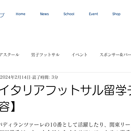
Home
News
School
Event
Shop
ブ
アスクール
男子フットサル
イベント
スポンサー&パ
2024年2月14日
読了時間: 3分
イタリアフットサル留学
容】
バディランツァーレの10番として活躍したり、関東リ