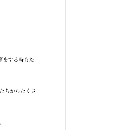
事をする時もた
手たちからたくさ
。