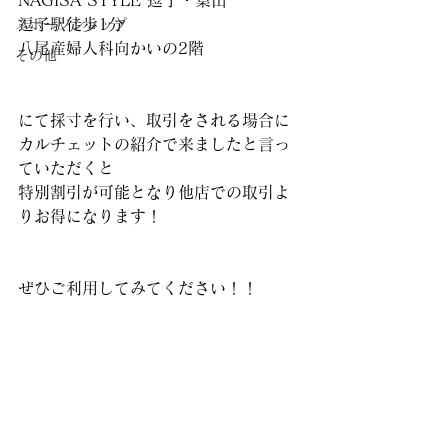
NAGISA STYLE 逗子・葉山
逗子駅徒歩1分
スポーツショップ
八尾産婦人科向かいの2階
その他
にて採寸を行い、取引をされる場合に
カルチェットの紹介で来ましたと言っ
ていただくと
特別割引が可能となり他店での取引よ
りお得になります！
ぜひご利用してみてください！！