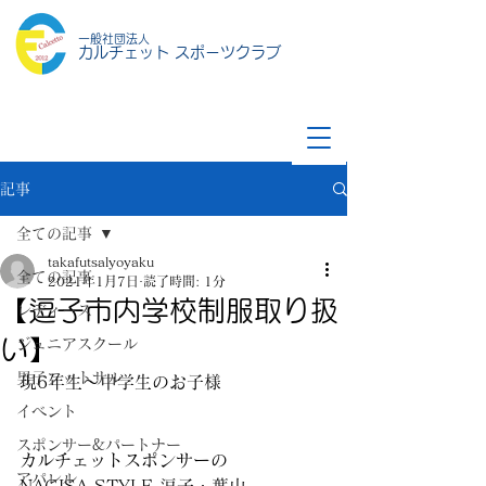
一般社団法人
カルチェット スポーツクラブ
記事
全ての記事
takafutsalyoyaku
全ての記事
2021年1月7日
読了時間: 1分
【逗子市内学校制服取り扱
レディース
い】
ジュニアスクール
男子フットサル
現6年生〜中学生のお子様
イベント
スポンサー&パートナー
カルチェットスポンサーの
アパレル