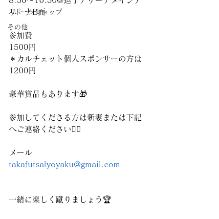
8:50〜10:50@逗子アリーナメインア
リーナB面
スポーツショップ
その他
参加費
1500円
＊カルチェット個人スポンサーの方は
1200円
豪華賞品もあります🎁
参加してくださる方は新妻または下記
へご連絡ください🙇‍♂️
メール
takafutsalyoyaku@gmail.com
一緒に楽しく蹴りましょう🏆