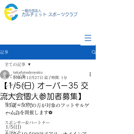
一般社団法人
カルチェット スポーツクラブ
記事
全ての記事
takafutsalyoyaku
全ての記事
2024年12月27日
読了時間: 1分
【1/5(日) オーバー35 交
レディース
流大会個人参加者募集】
ジュニアスクール
男子フットサル
35歳〜50代の方が対象のフットサルゲ
ーム会を開催します⚽️
イベント
スポンサー&パートナー
1/5(日)
アパレル