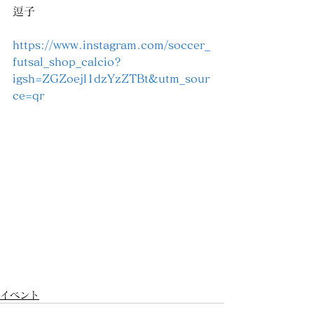
逗子
https://www.instagram.com/soccer_
futsal_shop_calcio?
igsh=ZGZoejl1dzYzZTBt&utm_sour
ce=qr
イベント