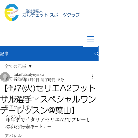
一般社団法人
カルチェット スポーツクラブ
記事
全ての記事
takafutsalyoyaku
全ての記事
2025年1月2日
読了時間: 2分
【1/7(火)セリエA2フット
レディース
サル選手・スペシャルワン
ジュニアスクール
男子フットサル
デーレッスン@葉山】
イベント
昨年までイタリアセリエA2でプレーし
スポンサー&パートナー
ていました！
アパレル