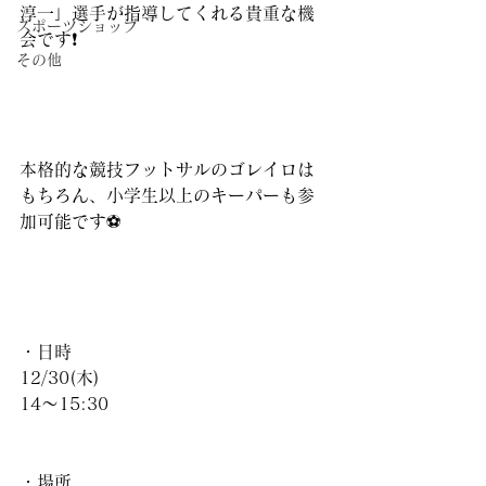
淳一」選手が指導してくれる貴重な機
スポーツショップ
会です❗️
その他
本格的な競技フットサルのゴレイロは
もちろん、小学生以上のキーパーも参
加可能です⚽️
・日時
12/30(木)
14〜15:30
・場所