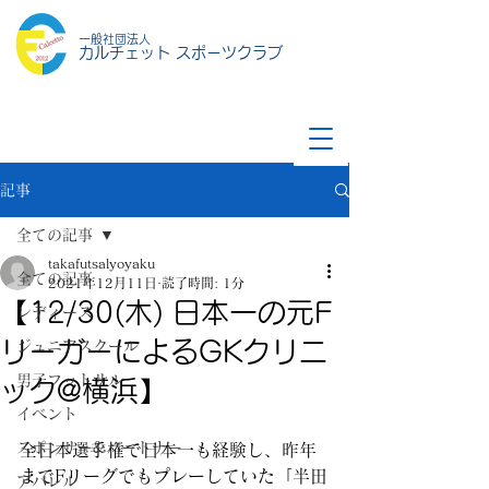
一般社団法人
カルチェット スポーツクラブ
記事
全ての記事
takafutsalyoyaku
全ての記事
2021年12月11日
読了時間: 1分
【12/30(木) 日本一の元F
レディース
リーガーによるGKクリニ
ジュニアスクール
男子フットサル
ック@横浜】
イベント
スポンサー&パートナー
全日本選手権で日本一も経験し、昨年
までFリーグでもプレーしていた「半田
アパレル