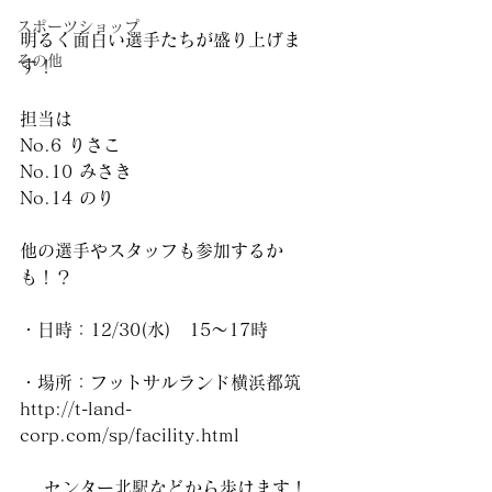
スポーツショップ
明るく面白い選手たちが盛り上げま
その他
す！
担当は
No.6 りさこ
No.10 みさき
No.14 のり
他の選手やスタッフも参加するか
も！？
・日時：12/30(水)　15〜17時
・場所：フットサルランド横浜都筑　
http://t-land-
corp.com/sp/facility.html
　 センター北駅などから歩けます！