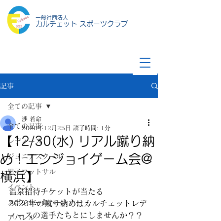
一般社団法人
カルチェット スポーツクラブ
記事
全ての記事
渉 若命
全ての記事
2020年12月25日
読了時間: 1分
【12/30(水) リアル蹴り納
レディース
め！エンジョイゲーム会@
ジュニアスクール
男子フットサル
横浜】
イベント
温泉招待チケットが当たる
スポンサー&パートナー
2020年の蹴り納めはカルチェットレデ
ィースの選手たちとにしませんか？？
アパレル