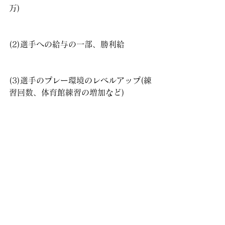
万)
(2)選手への給与の一部、勝利給
(3)選手のプレー環境のレベルアップ(練
習回数、体育館練習の増加など)
6.カルチェットジュニアユース
(中学生サッカーチーム・神奈川県サッ
カーリーグ)
→カルチェット代表であり、イタリア
やFリーグでプレー経験のある新妻の地
元である逗子市付近を拠点に活動し、