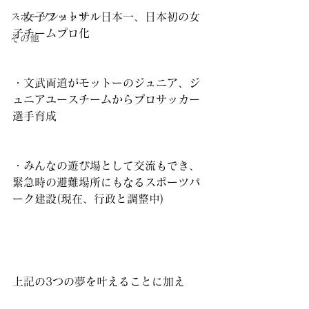
・女子フットサル日本一、日本初の女
スポーツショップ
子チームプロ化
その他
・文武両道がモットーのジュニア、ジ
ュニアユースチームからプロサッカー
選手育成
・みんなの遊び場として交流もでき、
緊急時の避難場所にもなるスポーツパ
ーク建設(現在、行政と調整中)
上記の3つの夢を叶えることに加え