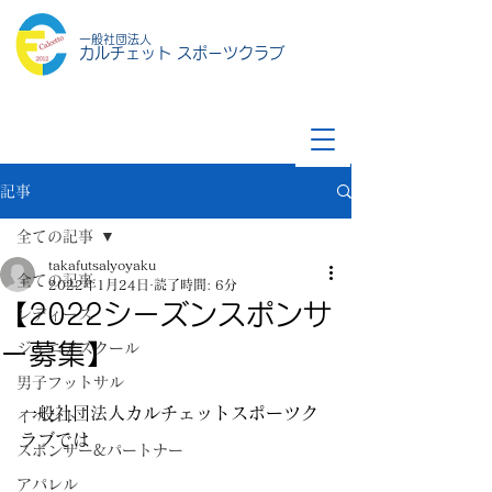
一般社団法人
カルチェット スポーツクラブ
記事
全ての記事
takafutsalyoyaku
全ての記事
2022年1月24日
読了時間: 6分
【2022シーズンスポンサ
レディース
ー募集】
ジュニアスクール
男子フットサル
一般社団法人カルチェットスポーツク
イベント
ラブでは
スポンサー&パートナー
アパレル