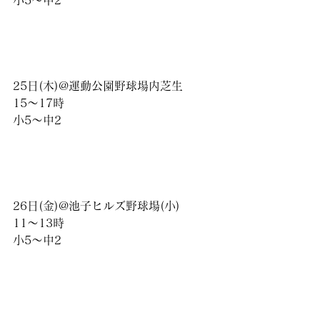
小5〜中2
25日(木)@運動公園野球場内芝生
15〜17時
小5〜中2
26日(金)@池子ヒルズ野球場(小)
11〜13時
小5〜中2