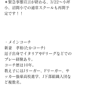
＊緊急事態宣言が終わる、3/22〜小坪
小、沼間小での通常スクールも再開予
定です！！
・メインコーチ
新妻　孝裕(たかコーチ)
逗子出身でイタリアやFリーグなどでの
プレー経験あり。
コーチ歴は10年。
教え子にはJリーガー、Fリーガー、サ
ッカー強豪高校進学、J下部組織入団な
ど複数名。