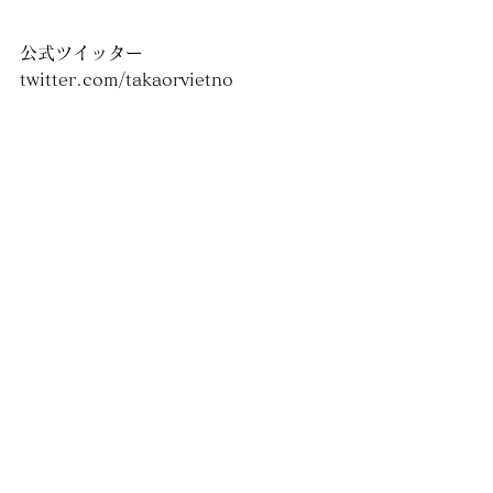
公式ツイッター
twitter.com/takaorvietno
HP
https://www.calcetto.jp
＊雨でグランドコンディションが悪い
場合など中止の際は公式ツイッターに
開始の1時間前までに投稿するのでそち
らでご確認お願いいたします。
ツイッターをやってない方も上記URL
から投稿を見れます。