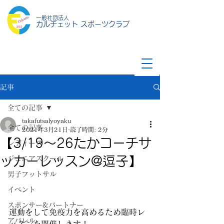
一般社団法人
カルチェット スポーツクラブ
記事
全ての記事
takafutsalyoyaku
全ての記事
2021年3月21日
読了時間: 2分
【3/19〜26たかコーチサ
レディース
ッカーレッスン@逗子】
ジュニアスクール
男子フットサル
イベント
スポンサー&パートナー
運動をして免疫力を高めるため臨時レ
アパレル