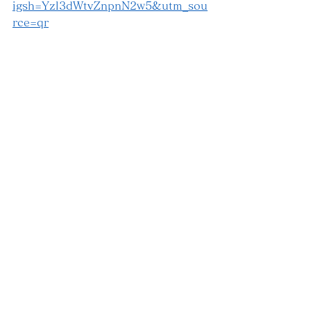
igsh=Yzl3dWtvZnpnN2w5&utm_sou
rce=qr
ジュニアスクール