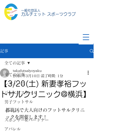
一般社団法人
カルチェット スポーツクラブ
記事
全ての記事
takafutsalyoyaku
全ての記事
2021年3月10日
読了時間: 1分
【3/20(土) 新妻孝裕フッ
レディース
トサルクリニック@横浜】
ジュニアスクール
男子フットサル
都筑区で大人向けのフットサルクリニ
イベント
ックを開催します！
スポンサー&パートナー
アパレル