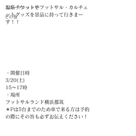
温泉チケットやフットサル・カルチェ
スポーツショップ
ットグッズを景品に持って行きまー
その他
す！！
・開催日時
3/20(土)
15〜17時
・場所
フットサルランド横浜都筑
＊Pは5台までのため車で来る方は予約
の際にその旨も必ずお伝えください！