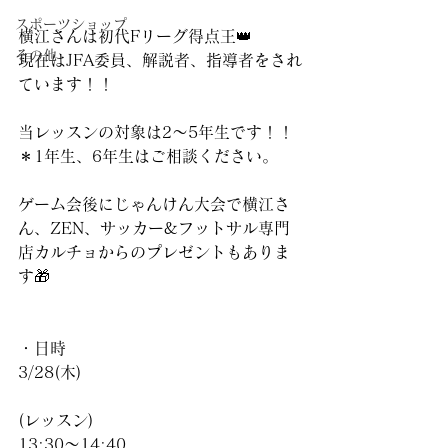
スポーツショップ
横江さんは初代Fリーグ得点王👑
その他
現在はJFA委員、解説者、指導者をされ
ています！！
当レッスンの対象は2〜5年生です！！
＊1年生、6年生はご相談ください。
ゲーム会後にじゃんけん大会で横江さ
ん、ZEN、サッカー&フットサル専門
店カルチョからのプレゼントもありま
す🎁
・日時
3/28(木)
(レッスン)
13:30〜14:40