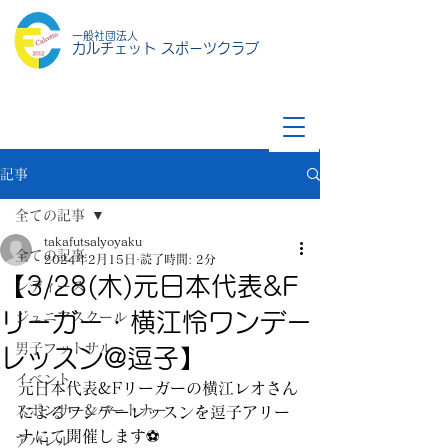
一般社団法人
カルチェット スポーツクラブ
記事
全ての記事
takafutsalyoyaku
全ての記事
2024年2月15日
読了時間: 2分
【3/28(木)元日本代表&F
レディース
リーガー・横江怜ワンデー
ジュニアスクール
男子フットサル
レッスン@逗子】
イベント
元日本代表&Fリーガーの横江レオさん
スポンサー&パートナー
によるワンデーレッスンを逗子アリー
ナにて開催します⚽️
アパレル