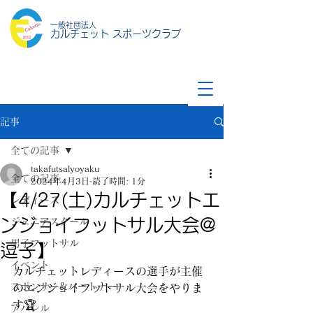
一般社団法人
カルチェット スポーツクラブ
記事
全ての記事
takafutsalyoyaku
全ての記事
2024年4月3日
読了時間: 1分
【4/27(土)カルチェットエ
レディース
ンジョイフットサル大会@
ジュニアスクール
男子フットサル
逗子】
イベント
カルチェットレディースの選手が主催
スポンサー&パートナー
のエンジョイフットサル大会をやりま
す🏆
アパレル