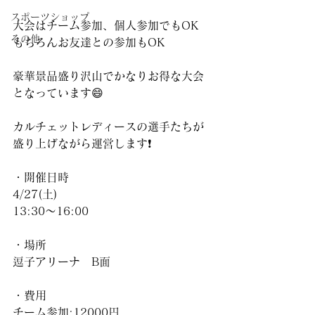
スポーツショップ
大会はチーム参加、個人参加でもOK
その他
もちろんお友達との参加もOK
豪華景品盛り沢山でかなりお得な大会
となっています😄
カルチェットレディースの選手たちが
盛り上げながら運営します❗️
・開催日時
4/27(土)
13:30〜16:00
・場所
逗子アリーナ　B面
・費用
チーム参加:12000円