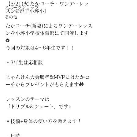
【5/21(火)たかコーチ・ワンデーレッ
スポーツショップ
スン@逗子小坪小】
その他
たかコーチ(新妻)によるワンデーレッス
ンを小坪小学校体育館にて開催します
⚽️
今回の対象は4〜6年生です！！
＊3年生は応相談
じゃんけん大会勝者&MVPにはたかコ
ーチからプレゼントがもらえます🎁
レッスンのテーマは
「ドリブル&シュート」です♪
＊技術+身体の使い方を教えます！
・日時