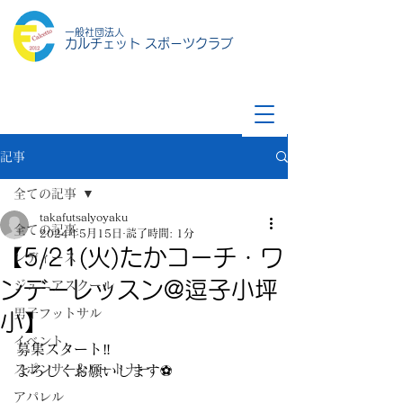
一般社団法人
カルチェット スポーツクラブ
記事
全ての記事
takafutsalyoyaku
全ての記事
2024年5月15日
読了時間: 1分
【5/21(火)たかコーチ・ワ
レディース
ンデーレッスン@逗子小坪
ジュニアスクール
男子フットサル
小】
イベント
募集スタート‼️
スポンサー&パートナー
よろしくお願いします⚽️
アパレル