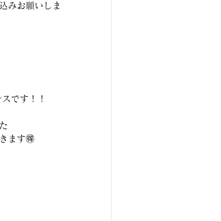
込みお願いしま
ンスです！！
た
ます🉐