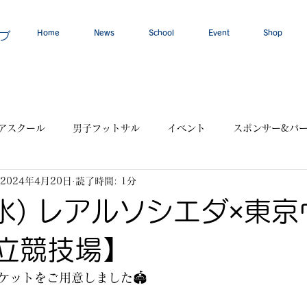
Home
News
School
Event
Shop
ブ
アスクール
男子フットサル
イベント
スポンサー&パ
2024年4月20日
読了時間: 1分
(水) レアルソシエダ×東
立競技場】
ットをご用意しました🏟️