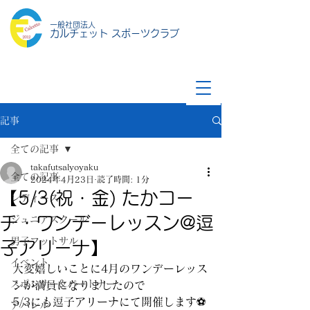
一般社団法人
カルチェット スポーツクラブ
記事
全ての記事
takafutsalyoyaku
全ての記事
2024年4月23日
読了時間: 1分
【5/3(祝・金) たかコー
レディース
チ・ワンデーレッスン@逗
ジュニアスクール
男子フットサル
子アリーナ】
イベント
大変嬉しいことに4月のワンデーレッス
スポンサー&パートナー
ンが満員になりましたので
5/3にも逗子アリーナにて開催します⚽️
アパレル