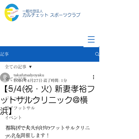
一般社団法人
カルチェット スポーツクラブ
記事
全ての記事
takafutsalyoyaku
全ての記事
2021年4月27日
読了時間: 1分
【5/4(祝・火) 新妻孝裕フ
レディース
ットサルクリニック@横
ジュニアスクール
男子フットサル
浜】
イベント
スポンサー&パートナー
都筑区で大人向けのフットサルクリニ
ックを開催します！
アパレル