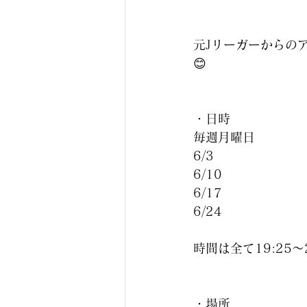
元Jリーガーからの
😊
・日時
毎週月曜日
6/3
6/10
6/17
6/24
時間は全て19:25〜
・場所