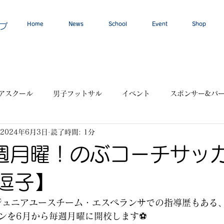
Home
News
School
Event
Shop
ブ
アスクール
男子フットサル
イベント
スポンサー&パ
2024年6月3日
読了時間: 1分
週月曜！のぶコーチサッ
逗子】
ジュニアユースチーム・エスペランサでの指導歴もある
ンを6月から毎週月曜に開校します⚽️