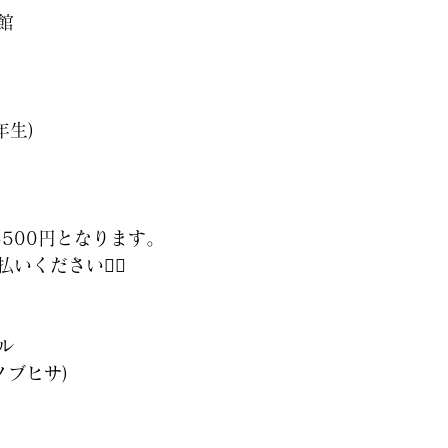
館
年生)
500円となります。
ください🙇‍♂️
ル
ノブヒサ)