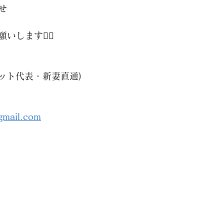
せ
します🙇‍♀️
ルチェット代表・新妻直通)
gmail.com