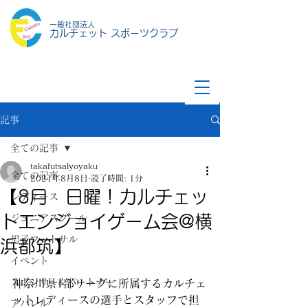
一般社団法人
カルチェット スポーツクラブ
記事
全ての記事
takafutsalyoyaku
全ての記事
2021年8月8日
読了時間: 1分
【8月 日曜！カルチェッ
レディース
トエンジョイゲーム会@横
ジュニアスクール
男子フットサル
浜都筑】
イベント
スポンサー&パートナー
神奈川県1部リーグに所属するカルチェ
ットレディースの選手とスタッフで担
アパレル