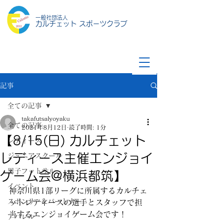
一般社団法人
カルチェット スポーツクラブ
記事
全ての記事
takafutsalyoyaku
全ての記事
2021年8月12日
読了時間: 1分
【8/15(日) カルチェット
レディース
レディース主催エンジョイ
ジュニアスクール
男子フットサル
ゲーム会@横浜都筑】
イベント
神奈川県1部リーグに所属するカルチェ
スポンサー&パートナー
ットレディースの選手とスタッフで担
当するエンジョイゲーム会です！
アパレル