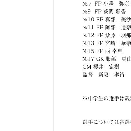
№７ FP 小澤　弥奈
№9  FP 萩間 彩香
№10 FP 真部　美
№11 FP 阿部　遥
№12 FP 斎藤　羽
№13 FP 宮崎　華
№15 FP 西 幸恵
№17 GK 服部　真
GM 櫻井　宏樹
監督　新妻　孝裕
※中学生の選手は義
選手については各選