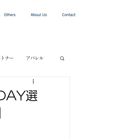
Others
About Us
Contact
ートナー
アパレル
DAY選
】