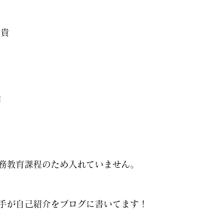
沙貴
奈
那
奈
由
務教育課程のため入れていません。
手が自己紹介をブログに書いてます！