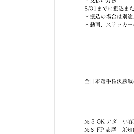
・支払い方法
8/31までに振込
＊振込の場合は別途
＊動画、ステッカー
全日本選手権決勝戦
№ 3 GK アダ　小
№６ FP 志摩　茉知