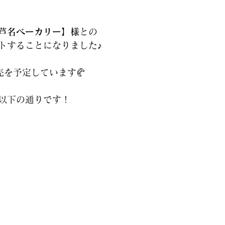
芦名ベーカリー】様
との
トすることになりました♪
売を予定しています🥐
以下の通りです！