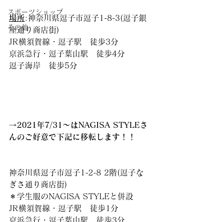
スポーツショップ
場所
:神奈川県逗子市逗子1-8-3(逗子銀
その他
座通り商店街)
JR横須賀線・逗子駅　徒歩3分
京浜急行・逗子葉山駅　徒歩4分
逗子海岸　徒歩5分
→
2021年7/31〜はNAGISA STYLEさ
んのご好意で下記に移転します！！
神奈川県逗子市逗子1-2-8 2階(逗子な
ぎさ通り商店街)
＊学生服のNAGISA STYLEと併設
JR横須賀線・逗子駅　徒歩1分
京浜急行・逗子葉山駅　徒歩3分