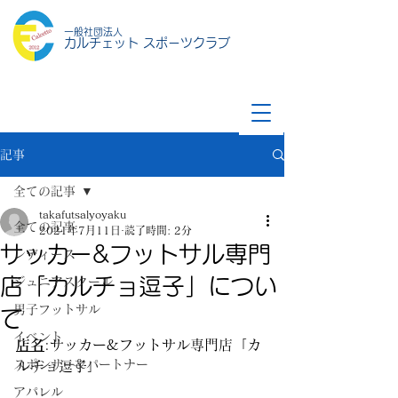
一般社団法人
カルチェット スポーツクラブ
記事
全ての記事
takafutsalyoyaku
全ての記事
2021年7月11日
読了時間: 2分
サッカー&フットサル専門
レディース
店「カルチョ逗子」につい
ジュニアスクール
男子フットサル
て
イベント
店名
:サッカー&フットサル専門店「カ
スポンサー&パートナー
ルチョ逗子」
アパレル