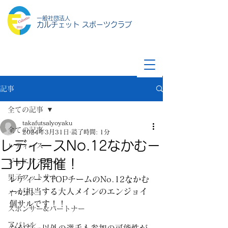
一般社団法人
カルチェット スポーツクラブ
記事
全ての記事
takafutsalyoyaku
全ての記事
2024年3月31日
読了時間: 1分
レディースNo.12なかむー
レディース
コサル開催！
ジュニアスクール
男子フットサル
レディースTOPチームのNo.12なかむ
ーが担当する大人メインのエンジョイ
イベント
個サルです！！
スポンサー&パートナー
アパレル