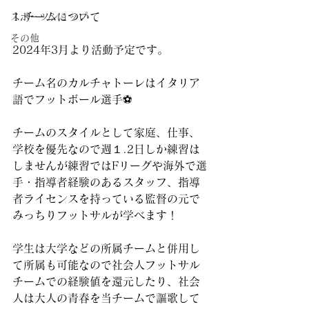
1.チームについて
スポーツショップ
その他
2024年3月より活動予定です。
チーム名のカルチャトーレはイタリア
語でフットボール選手⚽️
チームのスタイルとして家庭、仕事、
学校を優先なので週１.2日しか練習は
しませんが練習ではFリーグや海外で選
手・指導者経験のあるスタッフ、指導
者ライセンスを持っている監督の元で
みっちりフットサルが学べます！
学生は大学などの所属チームと併用し
て所属も可能なので社会人フットサル
チームでの経験値を還元したり、社会
人は大人の青春を当チームで謳歌して