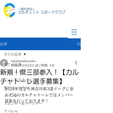
一般社団法人
カルチェット スポーツクラブ
記事
全ての記事
takafutsalyoyaku
全ての記事
2024年2月22日
読了時間: 3分
新規！県三部参入！【カル
レディース
チャトーレ選手募集】
ジュニアスクール
男子フットサル
2024年度より神奈川県3部リーグに参
入予定のカルチャトーレではメンバー
イベント
募集を行っております！
スポンサー&パートナー
アパレル