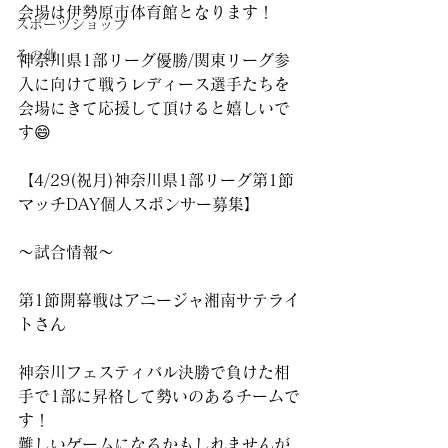
会場は伊勢原市体育館となります！
スポーツショップ
その他
神奈川県1部リーグ優勝/関東リーグ参
入に向けて戦うレディース選手たちを
会場にきて応援して頂けると嬉しいで
す😄
【4/29(祝月)神奈川県1部リーグ第1節
マッチDAY個人スポンサー募集】
〜試合情報〜
第1節開幕戦はアニージャ湘南サテライ
トさん
神奈川フェスティバル決勝で負けた相
手で1部に昇格して勢いのあるチームで
す！
難しいゲームになるかもしれませんが