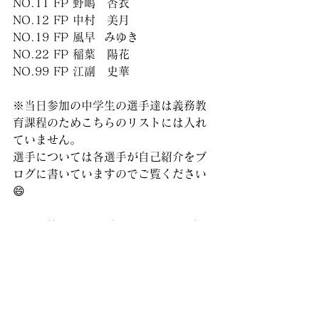
NO.11 FP 野嶋　杏衣
NO.12 FP 中村　美月
NO.19 FP 風早  みゆき
NO.22 FP 稲葉　陽花 
NO.99 FP 江副　史華
※当日参加の中学生の選手達は義務教
育課程のためこちらのリストには入れ
ていません。
選手については各選手が自己紹介をブ
ログに書いていますのでご覧ください
😄
https://ameblo.jp/calcettoladies/ent
ry-12849485595.html