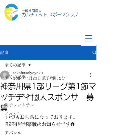
一般社団法人
カルチェット スポーツクラブ
記事
全ての記事
takafutsalyoyaku
全ての記事
2024年4月23日
読了時間: 2分
神奈川県1部リーグ第1節マ
レディース
ッチディ個人スポンサー募
ジュニアスクール
男子フットサル
集
イベント
いつもお世話になっております。
スポンサー&パートナー
2024年開幕戦のお知らせです⚽
アパレル