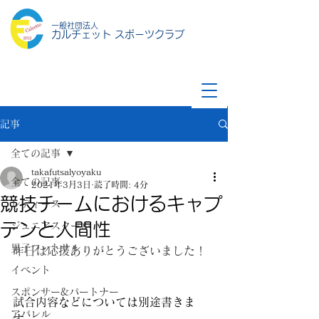
一般社団法人
カルチェット スポーツクラブ
記事
全ての記事
takafutsalyoyaku
全ての記事
2021年3月3日
読了時間: 4分
競技チームにおけるキャプ
レディース
テンと人間性
ジュニアスクール
男子フットサル
昨日は応援ありがとうございました！
イベント
スポンサー&パートナー
試合内容などについては別途書きま
アパレル