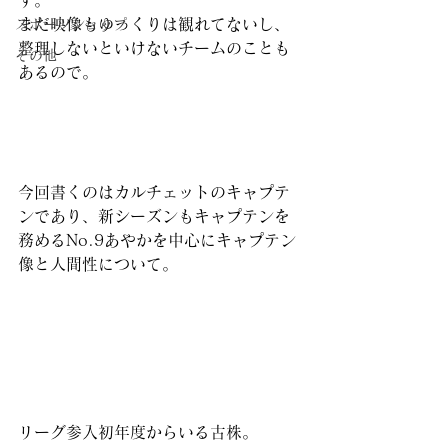
す。
まだ映像もゆっくりは観れてないし、
スポーツショップ
整理しないといけないチームのことも
その他
あるので。
今回書くのはカルチェットのキャプテ
ンであり、新シーズンもキャプテンを
務めるNo.9あやかを中心にキャプテン
像と人間性について。
リーグ参入初年度からいる古株。