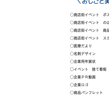
＼おしごと​
○商店街イベント ポ
○商店街イベント の
○商店街イベント 商
○商店街イベント ス
○医療だより
​○名刺デザイン
○企業用年賀状
○イベント 捨て看板
​○企業ＰＲ動画
○企業ロゴ
​○商品パンフ