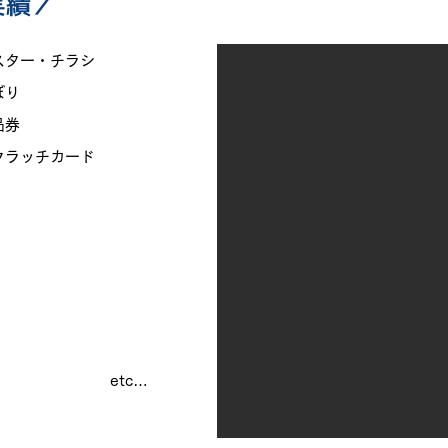
実績／
スター・チラシ
ぼり
品券
クラッチカード
レット etc…