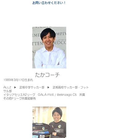
お問い合わせください！
​コーチ紹介
​たかコーチ
1989年3月17日生まれ
ALLZ ▶ 武相中学サッカー部 ▶ 武相高校サッカー部・フット
サル部
イタリアセリエA2リーグ GALA FIVE / Bellinzago C5 所属
​その他Fリーグ所属経験有