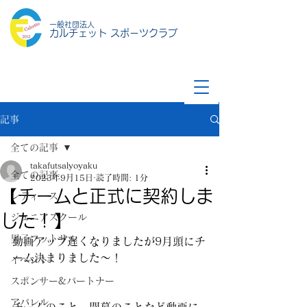
一般社団法人
カルチェット スポーツクラブ
記事
全ての記事
takafutsalyoyaku
全ての記事
2023年9月15日
読了時間: 1分
【チームと正式に契約しま
レディース
した！】
ジュニアスクール
男子フットサル
動画アップ遅くなりましたが9月頭にチ
ーム決まりました〜！
イベント
スポンサー&パートナー
アパレル