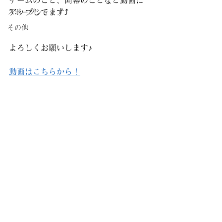
チームのこと、開幕のことなど動画に
アップしてます⤴️
スポーツショップ
その他
よろしくお願いします♪
動画はこちらから！