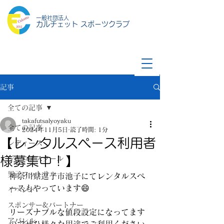
一般社団法人
カルチェット スポーツクラブ
記事
全ての記事
takafutsalyoyaku
全ての記事
2024年11月5日
読了時間: 1分
【レンタルスペース利用者
レディース
様募集中！】
ジュニアスクール
男子フットサル
神奈川県逗子市池子にてレンタルスペ
ースもやっています😄
イベント
スポンサー&パートナー
リーズナブルな値段設定になってます
アパレル