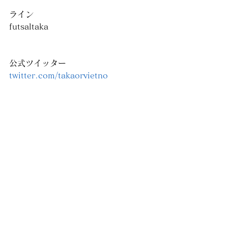
ライン
futsaltaka
公式ツイッター
twitter.com/takaorvietno
HP
https://www.calcetto.jp