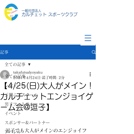
一般社団法人
カルチェット スポーツクラブ
記事
全ての記事
takafutsalyoyaku
全ての記事
2021年4月24日
読了時間: 2分
【4/25(日)大人がメイン！
レディース
カルチェットエンジョイゲ
ジュニアスクール
男子フットサル
ーム会@逗子】
イベント
スポンサー&パートナー
逗子でも大人がメインのエンジョイフ
アパレル