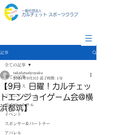
一般社団法人
カルチェット スポーツクラブ
記事
全ての記事
takafutsalyoyaku
全ての記事
2021年9月3日
読了時間: 1分
【9月 日曜！カルチェッ
レディース
トエンジョイゲーム会@横
ジュニアスクール
男子フットサル
浜都筑】
イベント
スポンサー&パートナー
アパレル